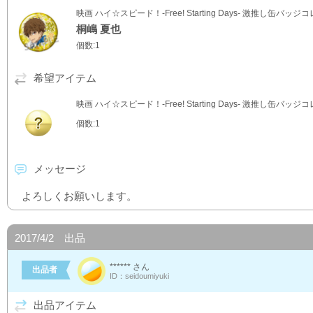
映画 ハイ☆スピード！-Free! Starting Days- 激推し缶バッ
桐嶋 夏也
個数:1
希望アイテム
映画 ハイ☆スピード！-Free! Starting Days- 激推し缶バッ
個数:1
メッセージ
よろしくお願いします。
2017/4/2 出品
****** さん
出品者
ID：seidoumiyuki
出品アイテム