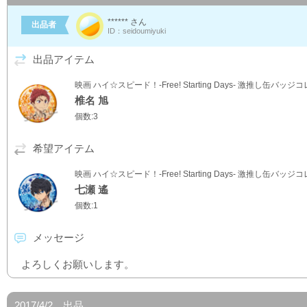
****** さん
出品者
ID：seidoumiyuki
出品アイテム
映画 ハイ☆スピード！-Free! Starting Days- 激推し缶バッ
椎名 旭
個数:3
希望アイテム
映画 ハイ☆スピード！-Free! Starting Days- 激推し缶バッ
七瀬 遙
個数:1
メッセージ
よろしくお願いします。
2017/4/2 出品