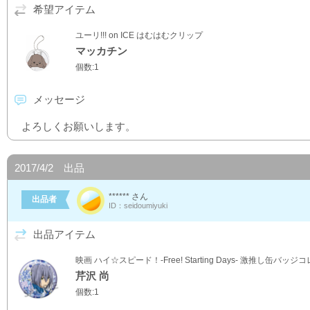
希望アイテム
ユーリ!!! on ICE はむはむクリップ
マッカチン
個数:1
メッセージ
よろしくお願いします。
2017/4/2 出品
****** さん
出品者
ID：seidoumiyuki
出品アイテム
映画 ハイ☆スピード！-Free! Starting Days- 激推し缶バッ
芹沢 尚
個数:1