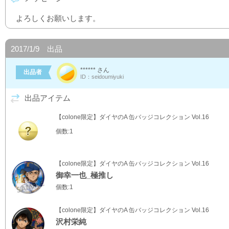
よろしくお願いします。
2017/1/9 出品
****** さん
出品者
ID：seidoumiyuki
出品アイテム
【colone限定】ダイヤのA 缶バッジコレクション Vol.16
個数:1
【colone限定】ダイヤのA 缶バッジコレクション Vol.16
御幸一也_極推し
個数:1
【colone限定】ダイヤのA 缶バッジコレクション Vol.16
沢村栄純