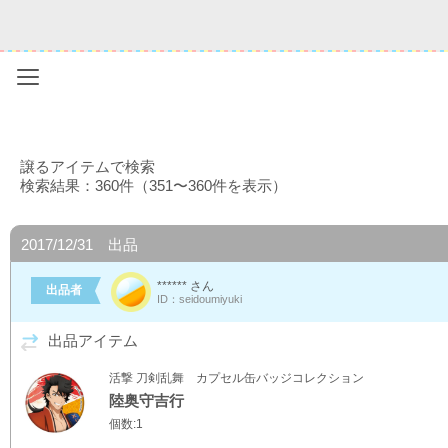
Menu
譲るアイテムで検索
検索結果：360件（351〜360件を表示）
2017/12/31 出品
****** さん
出品者
ID：seidoumiyuki
出品アイテム
活撃 刀剣乱舞 カプセル缶バッジコレクション
陸奥守吉行
個数:1