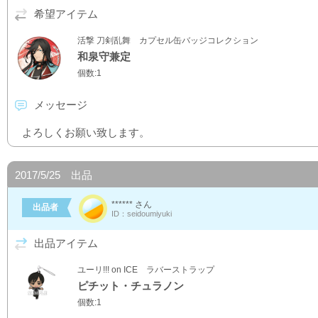
希望アイテム
活撃 刀剣乱舞 カプセル缶バッジコレクション
和泉守兼定
個数:1
メッセージ
よろしくお願い致します。
2017/5/25 出品
****** さん
出品者
ID：seidoumiyuki
出品アイテム
ユーリ!!! on ICE ラバーストラップ
ピチット・チュラノン
個数:1