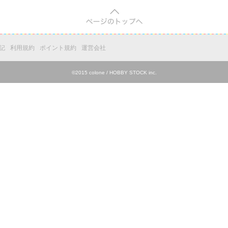
pagetop
記
利用規約
ポイント規約
運営会社
©2015 colone / HOBBY STOCK inc.