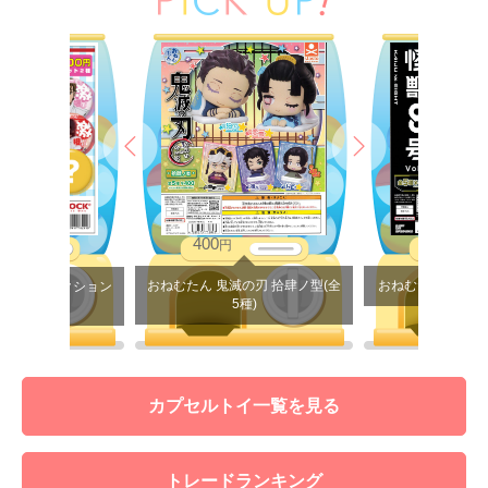
400
400
円
円
おねむたん 鬼滅の刃 拾肆ノ型(全
おねむたん 怪獣8号 v
缶バッジコレクション
5種)
.5(全10種)
カプセルトイ一覧を見る
トレードランキング