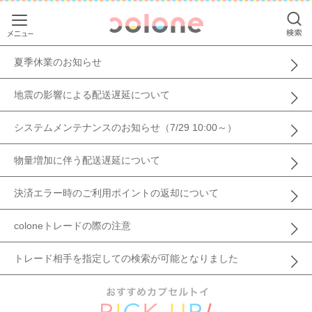
Menu
S
colone（コ
夏季休業のお知らせ
地震の影響による配送遅延について
システムメンテナンスのお知らせ（7/29 10:00～）
物量増加に伴う配送遅延について
決済エラー時のご利用ポイントの返却について
coloneトレードの際の注意
トレード相手を指定しての検索が可能となりました
おすすめカプセ