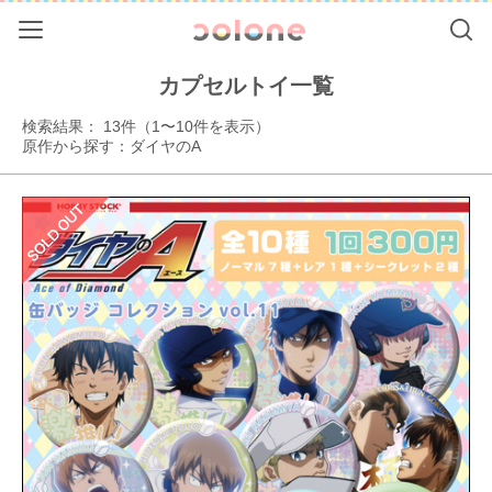
Menu
Se
colone（コ
カプセルトイ一覧
検索結果： 13件（1〜10件を表示）
原作から探す：ダイヤのA