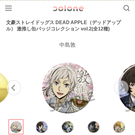
Menu
Se
colone（コ
文豪ストレイドッグス DEAD APPLE（デッドアップ
ル） 激推し缶バッジコレクション vol.2(全12種)
中島敦