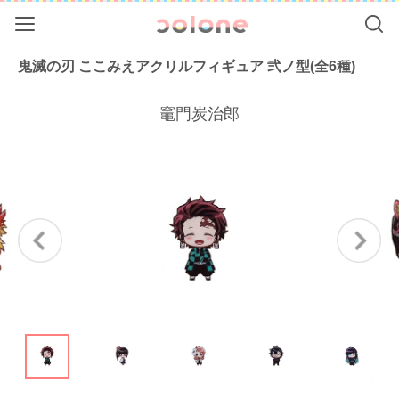
Menu
Se
colone（コ
鬼滅の刃 ここみえアクリルフィギュア 弐ノ型(全6種)
竈門炭治郎