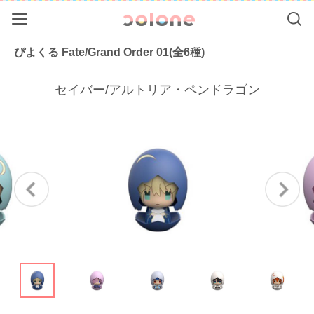
Menu
Se
colone（コ
ぴよくる Fate/Grand Order 01(全6種)
セイバー/アルトリア・ペンドラゴン