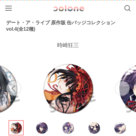
Menu
Se
colone（コ
デート・ア・ライブ 原作版 缶バッジコレクション
vol.4(全12種)
時崎狂三