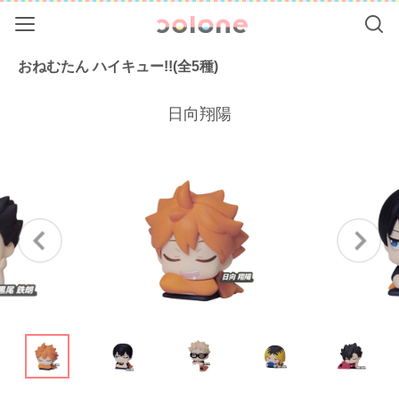
Menu
Se
colone（コ
おねむたん ハイキュー!!(全5種)
日向翔陽