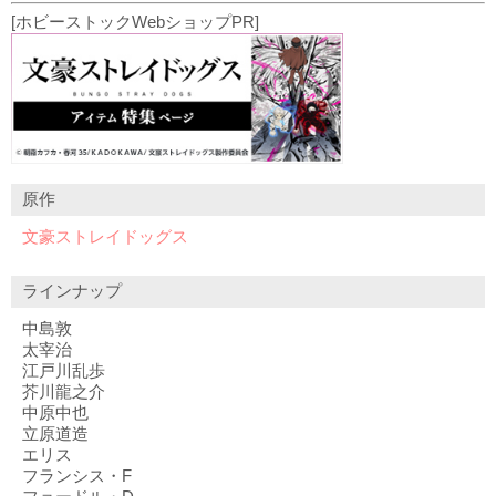
[ホビーストックWebショップPR]
原作
文豪ストレイドッグス
ラインナップ
中島敦
太宰治
江戸川乱歩
芥川龍之介
中原中也
立原道造
エリス
フランシス・F