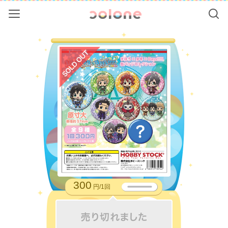
Menu
Se
colone（コ
SOLD OUT
300
円/1回
売り切れました