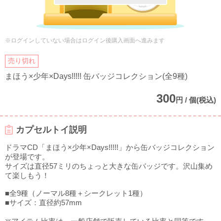
※ログインしていない場合はログイン後購入画面へ進みます
売り切れ
まほう×少年×Days!!!!! 缶バッジコレクション(全9種)
300
円 / 個(税込)
カプセルトイ説明
ドラマCD「まほう×少年×Days!!!!!」から缶バッジコレクション
が登場です。
サイズは直径57ミリのちょっと大きな缶バッジです。沢山集め
て楽しもう！
■全9種（ノーマル8種＋シークレット1種）
■サイズ：直径約57mm