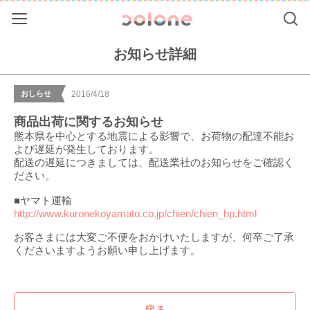
Menu
Se
colone（コ
お知らせ詳細
おしらせ
2016/4/18
商品出荷に関するお知らせ
熊本県を中心とする地震による影響で、お荷物の配達不能お
よび遅延が発生しております。
配送の遅延につきましては、配送業社のお知らせをご確認く
ださい。
■ヤマト運輸
http://www.kuronekoyamato.co.jp/chien/chien_hp.html
お客さまには大変ご不便をおかけいたしますが、何卒ご了承
くださいますようお願い申し上げます。