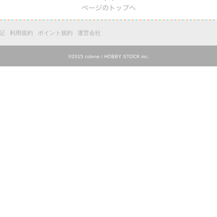
pagetop
記
利用規約
ポイント規約
運営会社
©2015 colone / HOBBY STOCK inc.