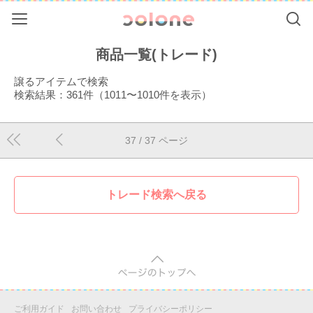
Menu
Se
colone（コ
商品一覧(トレード)
譲るアイテムで検索
検索結果：361件（1011〜1010件を表示）
37
/ 37 ページ
トレード検索へ戻る
pagetop
ご利用ガイド
お問い合わせ
プライバシーポリシー