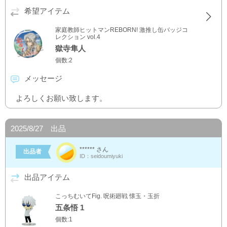
希望アイテム
家庭教師ヒットマンREBORN! 激推し缶バッジコ
レクション vol.4
獄寺隼人
個数:2
メッセージ
よろしくお願い致します。
2025/8/27 出品
****** さん
出品者
ID：seidoumiyuki
出品アイテム
こっちむいてFig. 呪術廻戦 懐玉・玉折
五条悟 1
個数:1