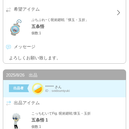
希望アイテム
ぷちぶれ~く呪術廻戦「懐玉・玉折」
五条悟
個数:1
メッセージ
よろしくお願い致します。
2025/8/26 出品
****** さん
出品者
ID：seidoumiyuki
出品アイテム
こっちむいてFig. 呪術廻戦 懐玉・玉折
五条悟 1
個数:1