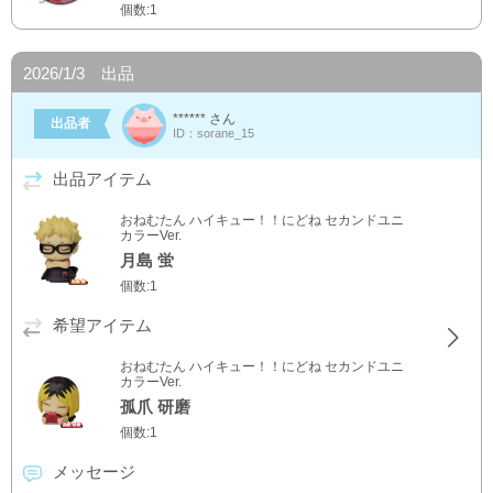
個数:1
2026/1/3 出品
****** さん
出品者
ID：sorane_15
出品アイテム
おねむたん ハイキュー！！にどね セカンドユニ
カラーVer.
月島 蛍
個数:1
希望アイテム
おねむたん ハイキュー！！にどね セカンドユニ
カラーVer.
孤爪 研磨
個数:1
メッセージ