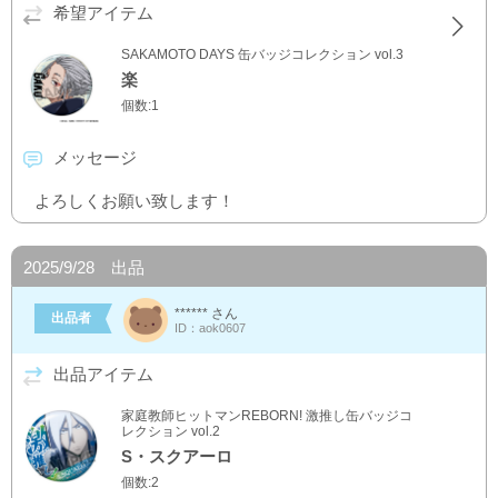
希望アイテム
SAKAMOTO DAYS 缶バッジコレクション vol.3
楽
個数:1
メッセージ
よろしくお願い致します！
2025/9/28 出品
****** さん
出品者
ID：aok0607
出品アイテム
家庭教師ヒットマンREBORN! 激推し缶バッジコ
レクション vol.2
S・スクアーロ
個数:2