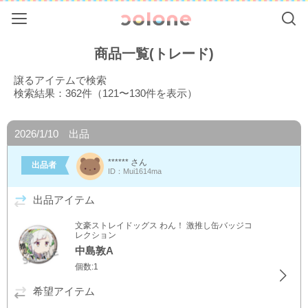
Menu
Se
colone（コ
商品一覧(トレード)
譲るアイテムで検索
検索結果：362件（121〜130件を表示）
2026/1/10 出品
****** さん
出品者
ID：Mui1614ma
出品アイテム
文豪ストレイドッグス わん！ 激推し缶バッジコ
レクション
中島敦A
個数:1
希望アイテム