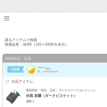
Menu
譲るアイテムで検索
検索結果：363件（191〜200件を表示）
2024/4/13 出品
****** さん
出品者
ID：seidoumiyuki
出品アイテム
呪術回戦 「懐玉・玉折」 ダークスイーツセレクション
伏黒 甚爾（ダークビスケット）
個数:1