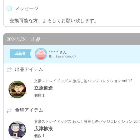
メッセージ
交換可能な方、よろしくお願い致します。
2024/1/24 出品
****** さん
出品者
ID：kazenomi667
出品アイテム
文豪ストレイドッグス 激推し缶バッジコレクション vol.12
立原道造
個数:1
希望アイテム
文豪ストレイドッグス わん！激推し缶バッジコレクション vol.
広津柳浪
個数:1