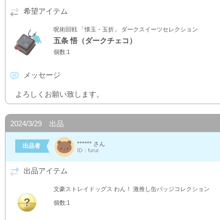
希望アイテム
呪術回戦 「懐玉・玉折」 ダークスイーツセレクション
五条 悟（ダークチェコ）
個数:1
メッセージ
よろしくお願い致します。
2024/3/29 出品
****** さん
出品者
ID：furui
出品アイテム
文豪ストレイドッグス わん！ 激推し缶バッジコレクション
個数:1