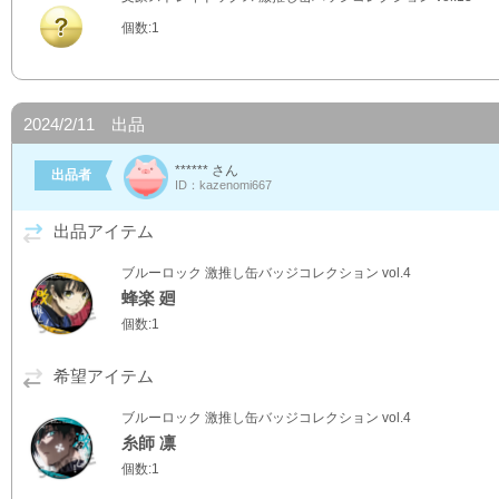
個数:1
2024/2/11 出品
****** さん
出品者
ID：kazenomi667
出品アイテム
ブルーロック 激推し缶バッジコレクション vol.4
蜂楽 廻
個数:1
希望アイテム
ブルーロック 激推し缶バッジコレクション vol.4
糸師 凛
個数:1