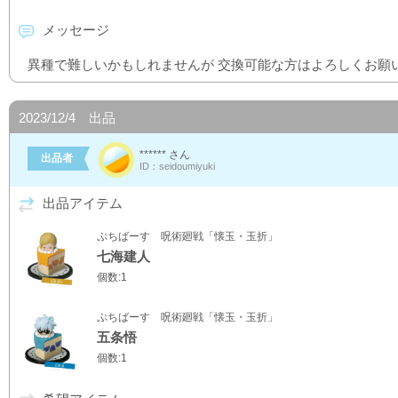
メッセージ
異種で難しいかもしれませんが 交換可能な方はよろしくお願い致し
2023/12/4 出品
****** さん
出品者
ID：seidoumiyuki
出品アイテム
ぷちばーす 呪術廻戦「懐玉・玉折」
七海建人
個数:1
ぷちばーす 呪術廻戦「懐玉・玉折」
五条悟
個数:1