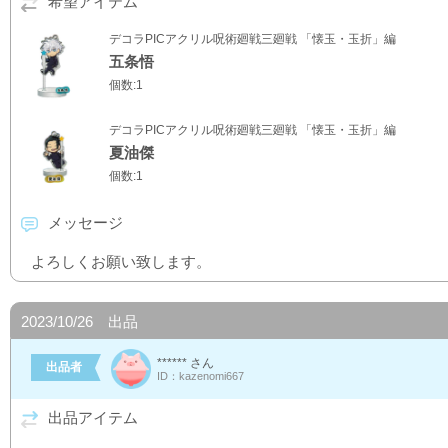
希望アイテム
デコラPICアクリル呪術廻戦三廻戦 「懐玉・玉折」編
五条悟
個数:1
デコラPICアクリル呪術廻戦三廻戦 「懐玉・玉折」編
夏油傑
個数:1
メッセージ
よろしくお願い致します。
2023/10/26 出品
****** さん
出品者
ID：kazenomi667
出品アイテム