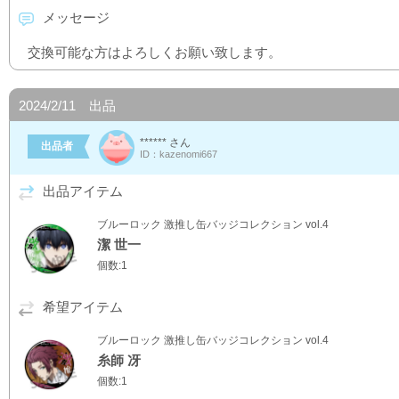
メッセージ
交換可能な方はよろしくお願い致します。
2024/2/11 出品
****** さん
出品者
ID：kazenomi667
出品アイテム
ブルーロック 激推し缶バッジコレクション vol.4
潔 世一
個数:1
希望アイテム
ブルーロック 激推し缶バッジコレクション vol.4
糸師 冴
個数:1